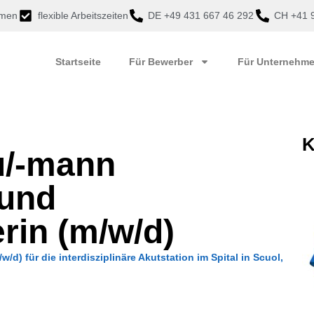
mmen
flexible Arbeitszeiten
DE +49 431 667 46 292
CH +41 9
Startseite
Für Bewerber
Für Unternehm
K
u/-mann
 und
rin (m/w/d)
d) für die interdisziplinäre Akutstation im Spital in Scuol,