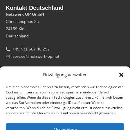
Kontakt Deutschland
Netzwerk OP GmbH
Christianspries 3a
24159 Kiel
Deutschland
+49 431 667 46 292
service@netzwerk-op.net
Kontakt Schweiz
Einwilligung verwalten
Netzwerk OP GmbH
Via Santa Maria 17
Um dir ein optimales Erlebnis zu bieten, verwenden wir Technologien wie
6997 Sessa
Cookies, um Geräteinformationen zu speichern und/oder darauf
Schweiz
zuzugreifen. Wenn du diesen Technologien zustimmst, können wir Daten
wie das Surfverhalten oder eindeutige IDs auf dieser Website
verarbeiten. Wenn du deine Einwillligung nicht erteilst oder zurückziehst,
+41 91 608 11 50
können bestimmte Merkmale und Funktionen beeinträchtigt werden.
service@netzwerk-op.net
Akzeptieren