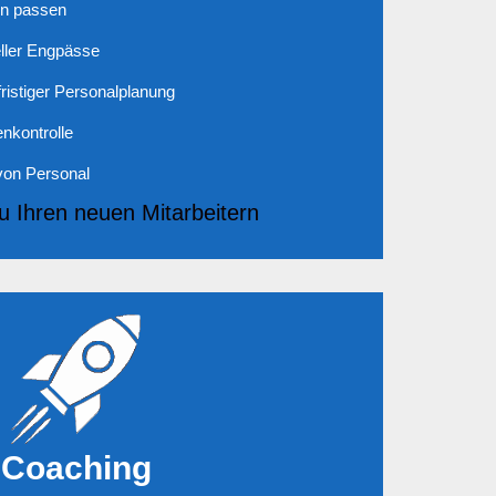
en passen
ller Engpässe
fristiger Personalplanung
nkontrolle
on Personal
u Ihren neuen Mitarbeitern
Coaching