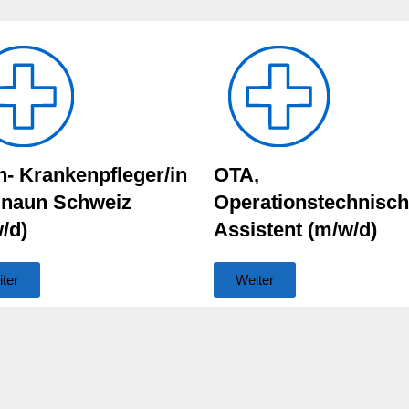
n- Krankenpfleger/in
OTA,
naun Schweiz
Operationstechnisch
/d)
Assistent (m/w/d)
ter
Weiter