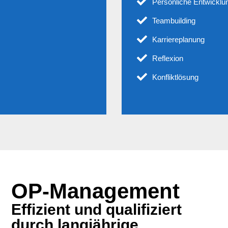
Persönliche Entwicklu
Teambuilding
Karriereplanung
Reflexion
Konfliktlösung
OP-Management
Effizient und qualifiziert
durch langjährige