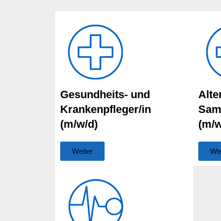
Gesundheits- und
Alte
Krankenpfleger/in
Sam
(m/w/d)
(m/w
Weiter
Wei